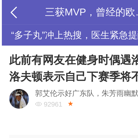
三获MVP，曾经的
“多子丸”冲上热搜，医生紧急
此前有网友在健身时偶遇
洛夫顿表示自己下赛季将
郭艾伦示好广东队，朱芳雨幽
★
92961