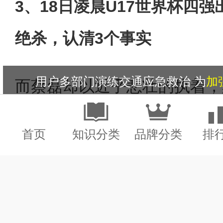
3、18日凌晨U17世界杯四
绝杀，认清3个事实
用户多部门演练交通应急救治 为
加强汛
而蔡磊却以近乎悲壮的执着，
用户一个面筋产业能有多“劲道”？ 
辑——带病攻坚科研整整七年
首页
知识分类
品牌分类
排
用户正视问题 调整再战！ 为
迅达中国举办“迅达之
体正式定调的重大突破性进展
4、连签2人后开始洗牌？曝
用户再和世界杯好好说一次，再见！